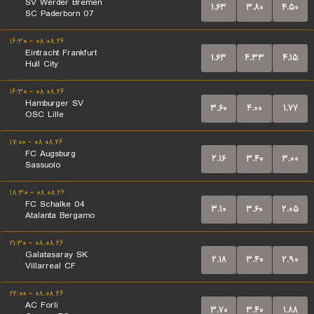
SV Werder Bremen
۱.۶۳
۳.۸۰
۴.۵۰
SC Paderborn 07
۰۸.۰۸.۲۶ - ۱۶:۳۰
Eintracht Frankfurt
۱.۶۳
۴.۳۳
۴.۱۵
Hull City
۰۸.۰۸.۲۶ - ۱۶:۳۰
Hamburger SV
۳.۶۰
۴.۰۰
۱.۷۷
OSC Lille
۰۸.۰۸.۲۶ - ۱۷:۰۰
FC Augsburg
۲.۱۶
۳.۴۰
۳.۰۰
Sassuolo
۰۸.۰۸.۲۶ - ۱۸:۳۰
FC Schalke 04
۳.۱۰
۳.۶۰
۲.۰۵
Atalanta Bergamo
۰۸.۰۸.۲۶ - ۲۱:۳۰
Galatasaray SK
۲.۱۸
۳.۴۰
۲.۹۰
Villarreal CF
۰۸.۰۸.۲۶ - ۲۲:۰۰
AC Forli
۳.۷۰
۳.۴۰
۱.۸۸