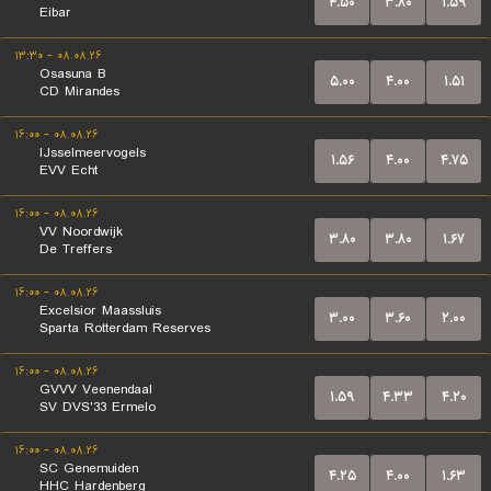
۴.۵۰
۳.۸۰
۱.۵۹
Eibar
۰۸.۰۸.۲۶ - ۱۳:۳۰
Osasuna B
۵.۰۰
۴.۰۰
۱.۵۱
CD Mirandes
۰۸.۰۸.۲۶ - ۱۶:۰۰
IJsselmeervogels
۱.۵۶
۴.۰۰
۴.۷۵
EVV Echt
۰۸.۰۸.۲۶ - ۱۶:۰۰
VV Noordwijk
۳.۸۰
۳.۸۰
۱.۶۷
De Treffers
۰۸.۰۸.۲۶ - ۱۶:۰۰
Excelsior Maassluis
۳.۰۰
۳.۶۰
۲.۰۰
Sparta Rotterdam Reserves
۰۸.۰۸.۲۶ - ۱۶:۰۰
GVVV Veenendaal
۱.۵۹
۴.۳۳
۴.۲۰
SV DVS'33 Ermelo
۰۸.۰۸.۲۶ - ۱۶:۰۰
SC Genemuiden
۴.۲۵
۴.۰۰
۱.۶۳
HHC Hardenberg