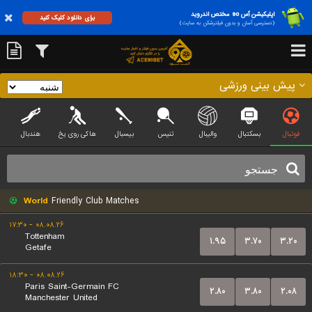
اپلیکیشن آس 90 مختص اندروید
برای دانلود کلیک کنید
(دسترسی آسان و بدون فیلترشکن به سایت)
پیش بینی ورزشی
فوتبال
بسکتبال
والیبال
تنیس
بیسبال
هاکی روی یخ
هندبال
World
Friendly Club Matches
۰۸.۰۸.۲۶ - ۱۷:۳۰
Tottenham
۱.۹۵
۳.۷۰
۳.۲۰
Getafe
۰۸.۰۸.۲۶ - ۱۸:۳۰
Paris Saint-Germain FC
۲.۸۰
۳.۸۰
۲.۰۸
Manchester United