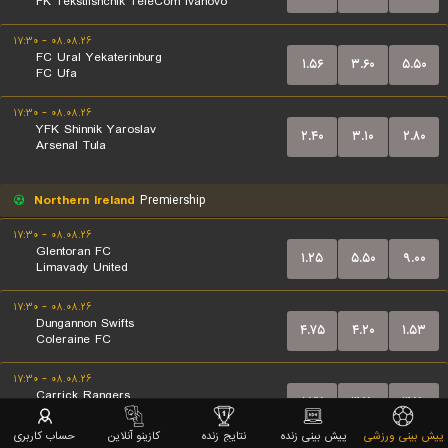
FK Tekstilshchik TeleCom Ivanovo
۰۸.۰۸.۲۶ - ۱۷:۳۰
FC Ural Yekaterinburg
۱.۵۶
۳.۶۰
۵.۵۰
FC Ufa
۰۸.۰۸.۲۶ - ۱۷:۳۰
YFK Shinnik Yaroslav
۲.۴۰
۳.۱۰
۲.۸۰
Arsenal Tula
Northern Ireland
Premiership
۰۸.۰۸.۲۶ - ۱۷:۳۰
Glentoran FC
۱.۲۵
۵.۵۰
۹.۰۰
Limavady United
۰۸.۰۸.۲۶ - ۱۷:۳۰
Dungannon Swifts
۴.۷۵
۴.۲۰
۱.۵۳
Coleraine FC
۰۸.۰۸.۲۶ - ۱۷:۳۰
Carrick Rangers
۱.۷۷
۳.۷۰
۳.۷۰
Portadown FC
پیش بینی ورزشی
پیش بینی زنده
نتایج زنده
کازینو آنلاین
حساب کاربری